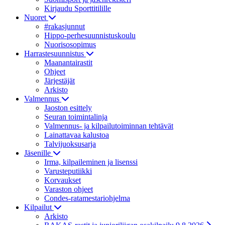
Kirjaudu Sporttitilille
Nuoret
#rakasjunnut
Hippo-perhesuunnistuskoulu
Nuorisosopimus
Harrastesuunnistus
Maanantairastit
Ohjeet
Järjestäjät
Arkisto
Valmennus
Jaoston esittely
Seuran toimintalinja
Valmennus- ja kilpailutoiminnan tehtävät
Lainattavaa kalustoa
Talvijuoksusarja
Jäsenille
Irma, kilpaileminen ja lisenssi
Varusteputiikki
Korvaukset
Varaston ohjeet
Condes-ratamestariohjelma
Kilpailut
Arkisto