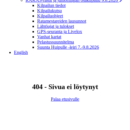
RAKAS-rastit ja junioriliigan osakilpailu 9.8.2026
Kilpailun tiedot
Kilpailukutsu
Kilpailuohjeet
Ratamestareiden lausunnot
Lähtöajat ja tulokset
GPS-seuranta ja Livelox
Vanhat kartat
Pelastussuunnitelma
Suunta Huipulle -leiri 7.-9.8.2026
English
404 - Sivua ei löytynyt
Palaa etusivulle