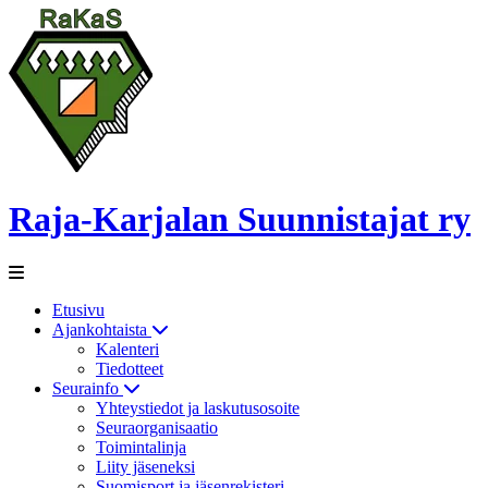
Raja-Karjalan Suunnistajat ry
Etusivu
Ajankohtaista
Kalenteri
Tiedotteet
Seurainfo
Yhteystiedot ja laskutusosoite
Seuraorganisaatio
Toimintalinja
Liity jäseneksi
Suomisport ja jäsenrekisteri