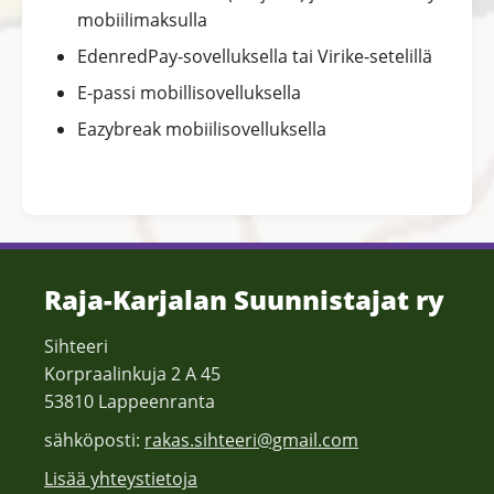
mobiilimaksulla
EdenredPay-sovelluksella tai Virike-setelillä
E-passi mobillisovelluksella
Eazybreak mobiilisovelluksella
Raja-Karjalan Suunnistajat ry
Sihteeri
Korpraalinkuja 2 A 45
53810 Lappeenranta
sähköposti:
rakas.sihteeri@gmail.com
Lisää yhteystietoja