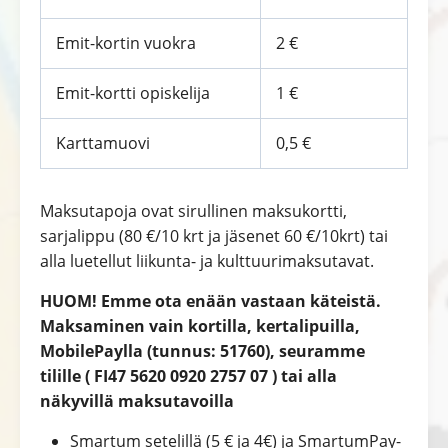
Emit-kortin vuokra
2 €
Emit-kortti opiskelija
1 €
Karttamuovi
0,5 €
Maksutapoja ovat sirullinen maksukortti,
sarjalippu (80 €/10 krt ja jäsenet 60 €/10krt) tai
alla luetellut liikunta- ja kulttuurimaksutavat.
HUOM! Emme ota enään vastaan käteistä.
Maksaminen vain kortilla, kertalipuilla,
MobilePaylla (tunnus: 51760), seuramme
tilille ( FI47 5620 0920 2757 07 ) tai alla
näkyvillä maksutavoilla
Smartum setelillä (5 € ja 4€) ja SmartumPay-