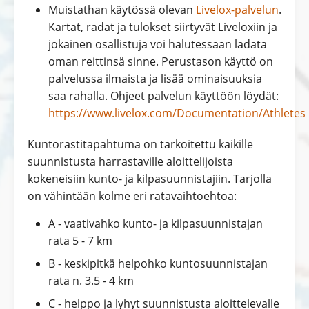
Muistathan käytössä olevan
Livelox-palvelun
.
Kartat, radat ja tulokset siirtyvät Liveloxiin ja
jokainen osallistuja voi halutessaan ladata
oman reittinsä sinne. Perustason käyttö on
palvelussa ilmaista ja lisää ominaisuuksia
saa rahalla. Ohjeet palvelun käyttöön löydät:
https://www.livelox.com/Documentation/Athletes
Kuntorastitapahtuma on tarkoitettu kaikille
suunnistusta harrastaville aloittelijoista
kokeneisiin kunto- ja kilpasuunnistajiin. Tarjolla
on vähintään kolme eri ratavaihtoehtoa:
A - vaativahko kunto- ja kilpasuunnistajan
rata 5 - 7 km
B - keskipitkä helpohko kuntosuunnistajan
rata n. 3.5 - 4 km
C - helppo ja lyhyt suunnistusta aloittelevalle