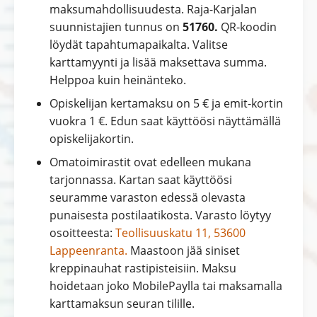
maksumahdollisuudesta. Raja-Karjalan
suunnistajien tunnus on
51760.
QR-koodin
löydät tapahtumapaikalta. Valitse
karttamyynti ja lisää maksettava summa.
Helppoa kuin heinänteko.
Opiskelijan kertamaksu on 5 € ja emit-kortin
vuokra 1 €. Edun saat käyttöösi näyttämällä
opiskelijakortin.
Omatoimirastit ovat edelleen mukana
tarjonnassa. Kartan saat käyttöösi
seuramme varaston edessä olevasta
punaisesta postilaatikosta. Varasto löytyy
osoitteesta:
Teollisuuskatu 11, 53600
Lappeenranta.
Maastoon jää siniset
kreppinauhat rastipisteisiin. Maksu
hoidetaan joko MobilePaylla tai maksamalla
karttamaksun seuran tilille.