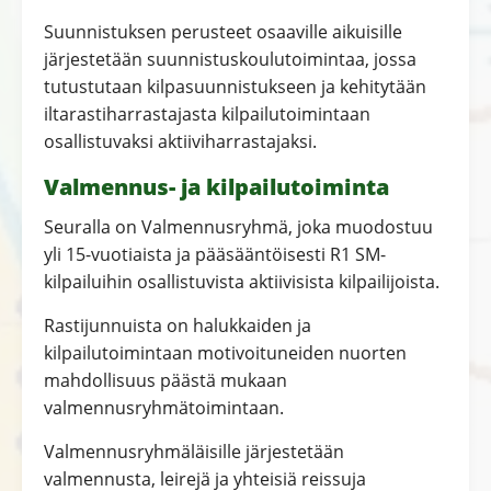
Suunnistuksen perusteet osaaville aikuisille
järjestetään suunnistuskoulutoimintaa, jossa
tutustutaan kilpasuunnistukseen ja kehitytään
iltarastiharrastajasta kilpailutoimintaan
osallistuvaksi aktiiviharrastajaksi.
Valmennus- ja kilpailutoiminta
Seuralla on Valmennusryhmä, joka muodostuu
yli 15-vuotiaista ja pääsääntöisesti R1 SM-
kilpailuihin osallistuvista aktiivisista kilpailijoista.
Rastijunnuista on halukkaiden ja
kilpailutoimintaan motivoituneiden nuorten
mahdollisuus päästä mukaan
valmennusryhmätoimintaan.
Valmennusryhmäläisille järjestetään
valmennusta, leirejä ja yhteisiä reissuja