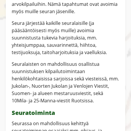
arvokilpailuihin. Nämä tapahtumat ovat avoimia
myös muille seuran jäsenille.
Seura järjestää kaikille seuralaisille (ja
pääsääntöisesti myös muille) avoimia
suunnistusta tukevia harjoituksia, mm.
yhteisjumppaa, sauvarinnettä, hiihtoa,
testijuoksuja, taitoharjoituksia ja vaelluksia.
Seuralaisten on mahdollisuus osallistua
suunnistuksen kilpailutoimintaan
henkilökohtaisissa sarjoissa sekä viesteissä, mm.
Jukolan-, Nuorten Jukolan ja Venlojen Viestit,
Suomen- ja alueen mestaruusviestit, sekä
10Mila- ja 25-Manna-viestit Ruotsissa.
Seuratoiminta
Seurassa on mahdollisuus kehittyä
seuratoiminnan osaajaksi mm. ohjaus- ja