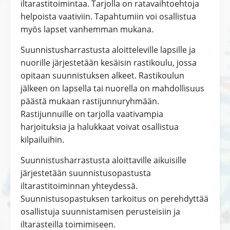
iltarastitoimintaa. Tarjolla on ratavaihtoehtoja
helpoista vaativiin. Tapahtumiin voi osallistua
myös lapset vanhemman mukana.
Suunnistusharrastusta aloitteleville lapsille ja
nuorille järjestetään kesäisin rastikoulu, jossa
opitaan suunnistuksen alkeet. Rastikoulun
jälkeen on lapsella tai nuorella on mahdollisuus
päästä mukaan rastijunnuryhmään.
Rastijunnuille on tarjolla vaativampia
harjoituksia ja halukkaat voivat osallistua
kilpailuihin.
Suunnistusharrastusta aloittaville aikuisille
järjestetään suunnistusopastusta
iltarastitoiminnan yhteydessä.
Suunnistusopastuksen tarkoitus on perehdyttää
osallistuja suunnistamisen perusteisiin ja
iltarasteilla toimimiseen.