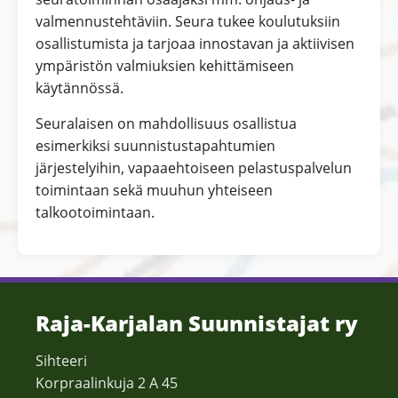
valmennustehtäviin. Seura tukee koulutuksiin
osallistumista ja tarjoaa innostavan ja aktiivisen
ympäristön valmiuksien kehittämiseen
käytännössä.
Seuralaisen on mahdollisuus osallistua
esimerkiksi suunnistustapahtumien
järjestelyihin, vapaaehtoiseen pelastuspalvelun
toimintaan sekä muuhun yhteiseen
talkootoimintaan.
Raja-Karjalan Suunnistajat ry
Sihteeri
Korpraalinkuja 2 A 45