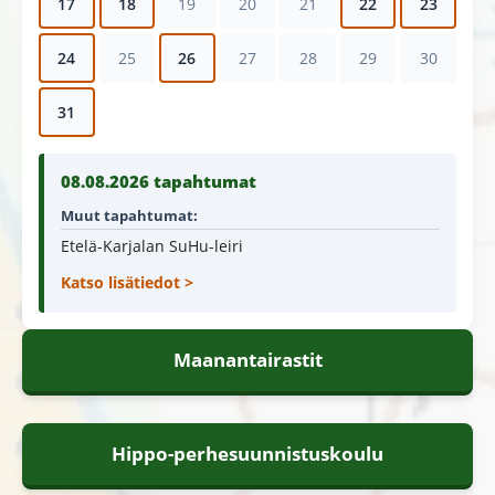
17
18
19
20
21
22
23
24
25
26
27
28
29
30
31
08.08.2026 tapahtumat
Muut tapahtumat:
Etelä-Karjalan SuHu-leiri
Katso lisätiedot >
Maanantairastit
Hippo-perhesuunnistuskoulu