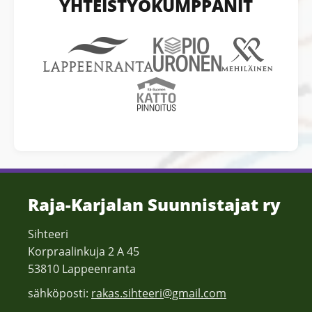
YHTEISTYÖKUMPPANIT
Raja-Karjalan Suunnistajat ry
Sihteeri
Korpraalinkuja 2 A 45
53810 Lappeenranta
sähköposti:
rakas.sihteeri@gmail.com