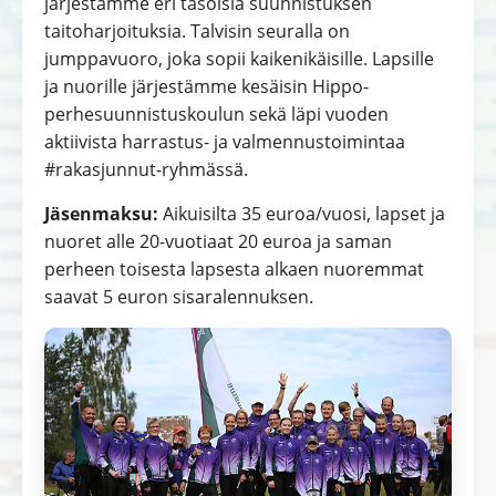
järjestämme eri tasoisia suunnistuksen
taitoharjoituksia. Talvisin seuralla on
jumppavuoro, joka sopii kaikenikäisille. Lapsille
ja nuorille järjestämme kesäisin Hippo-
perhesuunnistuskoulun sekä läpi vuoden
aktiivista harrastus- ja valmennustoimintaa
#rakasjunnut-ryhmässä.
Jäsenmaksu:
Aikuisilta 35 euroa/vuosi, lapset ja
nuoret alle 20-vuotiaat 20 euroa ja saman
perheen toisesta lapsesta alkaen nuoremmat
saavat 5 euron sisaralennuksen.