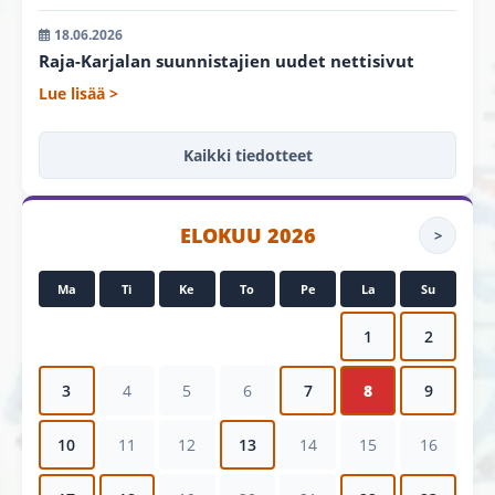
18.06.2026
Raja-Karjalan suunnistajien uudet nettisivut
Lue lisää >
Kaikki tiedotteet
ELOKUU 2026
>
Ma
Ti
Ke
To
Pe
La
Su
1
2
3
4
5
6
7
8
9
10
11
12
13
14
15
16