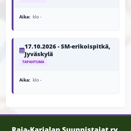
Aika:
klo -
17.10.2026 - SM-erikoispitkä,
Jyväskylä
TAPAHTUMA
Aika:
klo -
Raja-Karjalan Suunnistajat ry