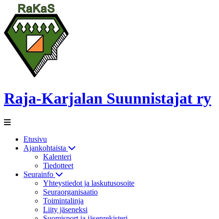
Raja-Karjalan Suunnistajat ry
Etusivu
Ajankohtaista
Kalenteri
Tiedotteet
Seurainfo
Yhteystiedot ja laskutusosoite
Seuraorganisaatio
Toimintalinja
Liity jäseneksi
Suomisport ja jäsenrekisteri