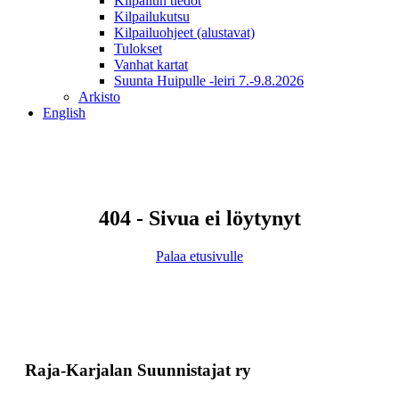
Kilpailun tiedot
Kilpailukutsu
Kilpailuohjeet (alustavat)
Tulokset
Vanhat kartat
Suunta Huipulle -leiri 7.-9.8.2026
Arkisto
English
404 - Sivua ei löytynyt
Palaa etusivulle
Raja-Karjalan Suunnistajat ry