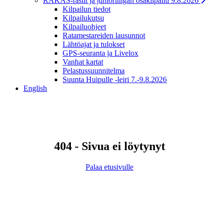
RAKAS-rastit ja junioriliigan osakilpailu 9.8.2026
Kilpailun tiedot
Kilpailukutsu
Kilpailuohjeet
Ratamestareiden lausunnot
Lähtöajat ja tulokset
GPS-seuranta ja Livelox
Vanhat kartat
Pelastussuunnitelma
Suunta Huipulle -leiri 7.-9.8.2026
English
404 - Sivua ei löytynyt
Palaa etusivulle