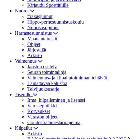
Kirjaudu Sporttitilille
Nuoret
#rakasjunnut
Hippo-perhesuunnistuskoulu
Nuorisosopimus
Harrastesuunnistus
Maanantairastit
Ohjeet
Järjestäjät
Arkisto
Valmennus
Jaoston esittely
Seuran toimintalinja
Valmennus- ja kilpailutoiminnan tehtävät
Lainattavaa kalustoa
Talvijuoksusarja
Jäsenille
Irma, kilpaileminen ja lisenssi
Varusteputiikki
Korvaukset
Varaston ohjeet
Condes-ratamestariohjelma
Kilpailut
Arkisto