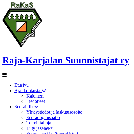
Raja-Karjalan Suunnistajat ry
Etusivu
Ajankohtaista
Kalenteri
Tiedotteet
Seurainfo
Yhteystiedot ja laskutusosoite
Seuraorganisaatio
Toimintalinja
Liity jäseneksi
Suomisport ja jäsenrekisteri