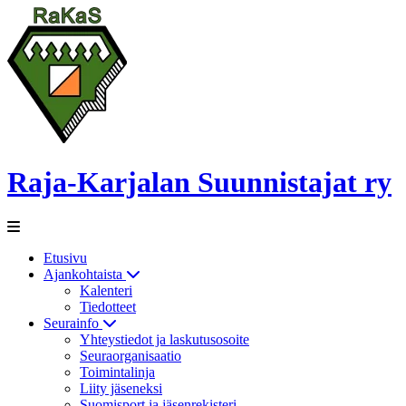
Raja-Karjalan Suunnistajat ry
Etusivu
Ajankohtaista
Kalenteri
Tiedotteet
Seurainfo
Yhteystiedot ja laskutusosoite
Seuraorganisaatio
Toimintalinja
Liity jäseneksi
Suomisport ja jäsenrekisteri