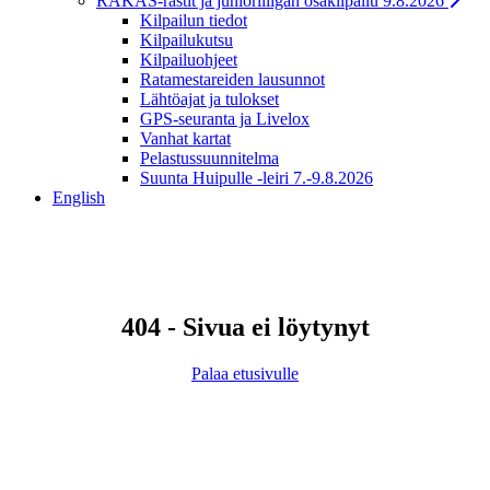
RAKAS-rastit ja junioriliigan osakilpailu 9.8.2026
Kilpailun tiedot
Kilpailukutsu
Kilpailuohjeet
Ratamestareiden lausunnot
Lähtöajat ja tulokset
GPS-seuranta ja Livelox
Vanhat kartat
Pelastussuunnitelma
Suunta Huipulle -leiri 7.-9.8.2026
English
404 - Sivua ei löytynyt
Palaa etusivulle