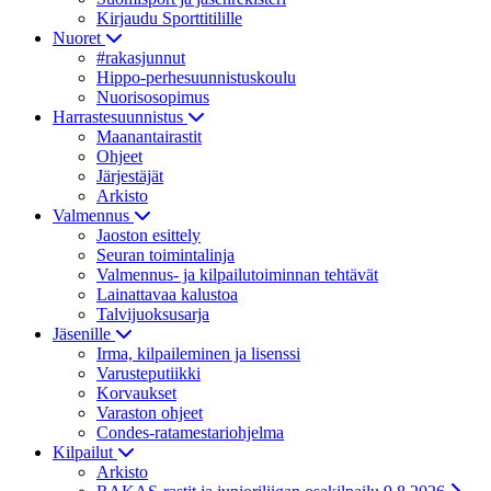
Kirjaudu Sporttitilille
Nuoret
#rakasjunnut
Hippo-perhesuunnistuskoulu
Nuorisosopimus
Harrastesuunnistus
Maanantairastit
Ohjeet
Järjestäjät
Arkisto
Valmennus
Jaoston esittely
Seuran toimintalinja
Valmennus- ja kilpailutoiminnan tehtävät
Lainattavaa kalustoa
Talvijuoksusarja
Jäsenille
Irma, kilpaileminen ja lisenssi
Varusteputiikki
Korvaukset
Varaston ohjeet
Condes-ratamestariohjelma
Kilpailut
Arkisto