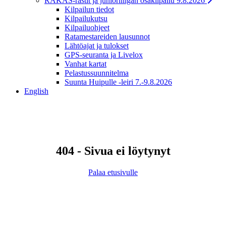
RAKAS-rastit ja junioriliigan osakilpailu 9.8.2026
Kilpailun tiedot
Kilpailukutsu
Kilpailuohjeet
Ratamestareiden lausunnot
Lähtöajat ja tulokset
GPS-seuranta ja Livelox
Vanhat kartat
Pelastussuunnitelma
Suunta Huipulle -leiri 7.-9.8.2026
English
404 - Sivua ei löytynyt
Palaa etusivulle