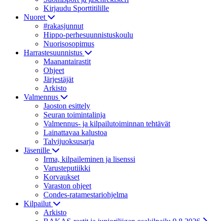
Kirjaudu Sporttitilille
Nuoret
#rakasjunnut
Hippo-perhesuunnistuskoulu
Nuorisosopimus
Harrastesuunnistus
Maanantairastit
Ohjeet
Järjestäjät
Arkisto
Valmennus
Jaoston esittely
Seuran toimintalinja
Valmennus- ja kilpailutoiminnan tehtävät
Lainattavaa kalustoa
Talvijuoksusarja
Jäsenille
Irma, kilpaileminen ja lisenssi
Varusteputiikki
Korvaukset
Varaston ohjeet
Condes-ratamestariohjelma
Kilpailut
Arkisto