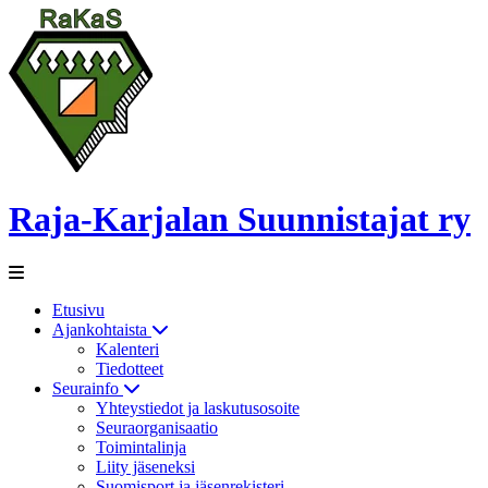
Raja-Karjalan Suunnistajat ry
Etusivu
Ajankohtaista
Kalenteri
Tiedotteet
Seurainfo
Yhteystiedot ja laskutusosoite
Seuraorganisaatio
Toimintalinja
Liity jäseneksi
Suomisport ja jäsenrekisteri