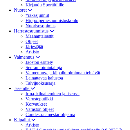
Kirjaudu Sporttitilille
Nuoret
#rakasjunnut
Hippo-perhesuunnistuskoulu
Nuorisosopimus
Harrastesuunnistus
Maanantairastit
Ohjeet
Järjestäjät
Arkisto
Valmennus
Jaoston esittely
Seuran toimintalinja
Valmennus- ja kilpailutoiminnan tehtävät
Lainattavaa kalustoa
Talvijuoksusarja
Jäsenille
Irma, kilpaileminen ja lisenssi
Varusteputiikki
Korvaukset
Varaston ohjeet
Condes-ratamestariohjelma
Kilpailut
Arkisto