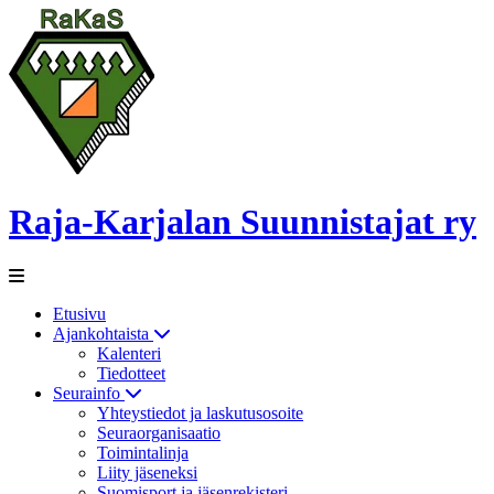
Raja-Karjalan Suunnistajat ry
Etusivu
Ajankohtaista
Kalenteri
Tiedotteet
Seurainfo
Yhteystiedot ja laskutusosoite
Seuraorganisaatio
Toimintalinja
Liity jäseneksi
Suomisport ja jäsenrekisteri