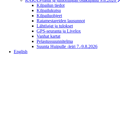
RAKAS-rastit ja junioriliigan osakilpailu 9.8.2026
Kilpailun tiedot
Kilpailukutsu
Kilpailuohjeet
Ratamestareiden lausunnot
Lähtöajat ja tulokset
GPS-seuranta ja Livelox
Vanhat kartat
Pelastussuunnitelma
Suunta Huipulle -leiri 7.-9.8.2026
English