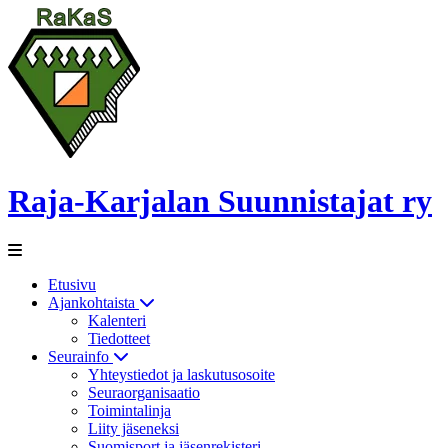
Raja-Karjalan Suunnistajat ry
Etusivu
Ajankohtaista
Kalenteri
Tiedotteet
Seurainfo
Yhteystiedot ja laskutusosoite
Seuraorganisaatio
Toimintalinja
Liity jäseneksi
Suomisport ja jäsenrekisteri