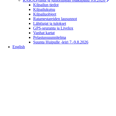
RAKAS-rastit ja junioriliigan osakilpailu 9.8.2026
Kilpailun tiedot
Kilpailukutsu
Kilpailuohjeet
Ratamestareiden lausunnot
Lähtöajat ja tulokset
GPS-seuranta ja Livelox
Vanhat kartat
Pelastussuunnitelma
Suunta Huipulle -leiri 7.-9.8.2026
English