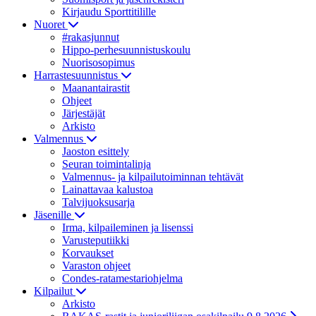
Kirjaudu Sporttitilille
Nuoret
#rakasjunnut
Hippo-perhesuunnistuskoulu
Nuorisosopimus
Harrastesuunnistus
Maanantairastit
Ohjeet
Järjestäjät
Arkisto
Valmennus
Jaoston esittely
Seuran toimintalinja
Valmennus- ja kilpailutoiminnan tehtävät
Lainattavaa kalustoa
Talvijuoksusarja
Jäsenille
Irma, kilpaileminen ja lisenssi
Varusteputiikki
Korvaukset
Varaston ohjeet
Condes-ratamestariohjelma
Kilpailut
Arkisto