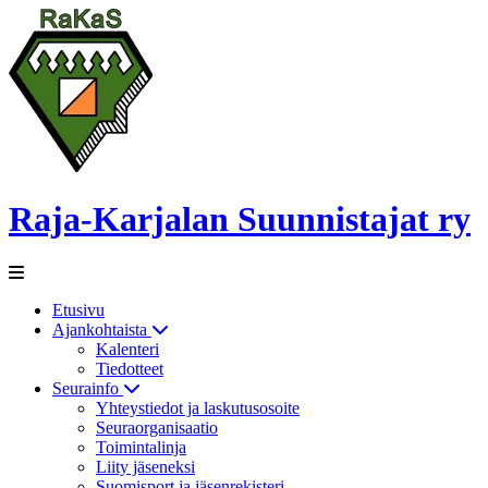
Raja-Karjalan Suunnistajat ry
Etusivu
Ajankohtaista
Kalenteri
Tiedotteet
Seurainfo
Yhteystiedot ja laskutusosoite
Seuraorganisaatio
Toimintalinja
Liity jäseneksi
Suomisport ja jäsenrekisteri