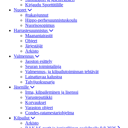
Kirjaudu Sporttitilille
Nuoret
#rakasjunnut
Hippo-perhesuunnistuskoulu
Nuorisosopimus
Harrastesuunnistus
Maanantairastit
Ohjeet
Järjestäjät
Arkisto
Valmennus
Jaoston esittely
Seuran toimintalinja
Valmennus- ja kilpailutoiminnan tehtävät
Lainattavaa kalustoa
Talvijuoksusarja
Jäsenille
Irma, kilpaileminen ja lisenssi
Varusteputiikki
Korvaukset
Varaston ohjeet
Condes-ratamestariohjelma
Kilpailut
Arkisto