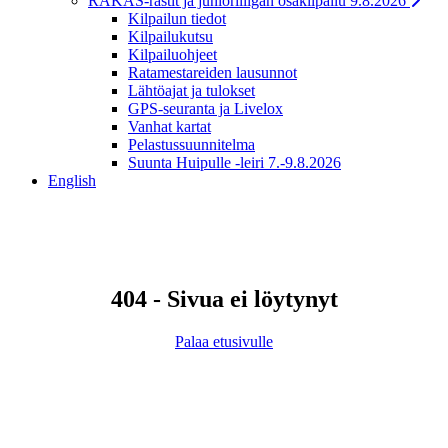
RAKAS-rastit ja junioriliigan osakilpailu 9.8.2026
Kilpailun tiedot
Kilpailukutsu
Kilpailuohjeet
Ratamestareiden lausunnot
Lähtöajat ja tulokset
GPS-seuranta ja Livelox
Vanhat kartat
Pelastussuunnitelma
Suunta Huipulle -leiri 7.-9.8.2026
English
404 - Sivua ei löytynyt
Palaa etusivulle