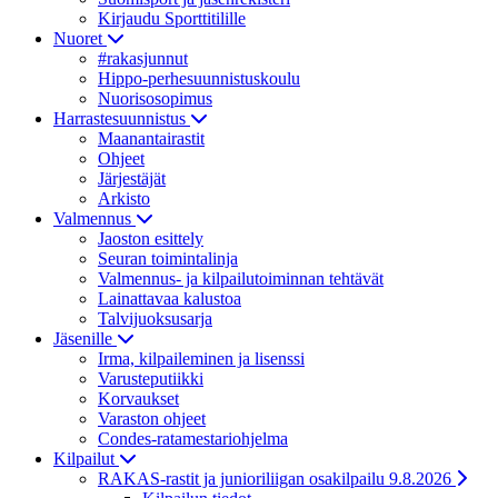
Kirjaudu Sporttitilille
Nuoret
#rakasjunnut
Hippo-perhesuunnistuskoulu
Nuorisosopimus
Harrastesuunnistus
Maanantairastit
Ohjeet
Järjestäjät
Arkisto
Valmennus
Jaoston esittely
Seuran toimintalinja
Valmennus- ja kilpailutoiminnan tehtävät
Lainattavaa kalustoa
Talvijuoksusarja
Jäsenille
Irma, kilpaileminen ja lisenssi
Varusteputiikki
Korvaukset
Varaston ohjeet
Condes-ratamestariohjelma
Kilpailut
RAKAS-rastit ja junioriliigan osakilpailu 9.8.2026