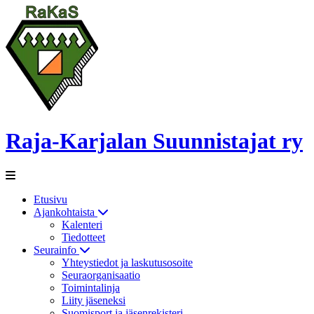
Raja-Karjalan Suunnistajat ry
Etusivu
Ajankohtaista
Kalenteri
Tiedotteet
Seurainfo
Yhteystiedot ja laskutusosoite
Seuraorganisaatio
Toimintalinja
Liity jäseneksi
Suomisport ja jäsenrekisteri