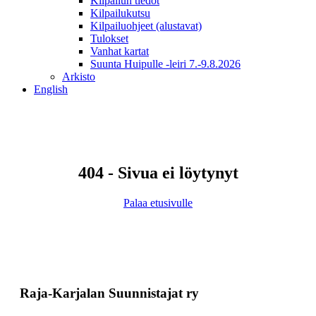
Kilpailun tiedot
Kilpailukutsu
Kilpailuohjeet (alustavat)
Tulokset
Vanhat kartat
Suunta Huipulle -leiri 7.-9.8.2026
Arkisto
English
404 - Sivua ei löytynyt
Palaa etusivulle
Raja-Karjalan Suunnistajat ry