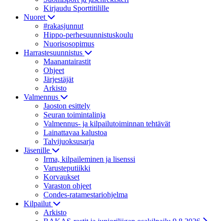
Kirjaudu Sporttitilille
Nuoret
#rakasjunnut
Hippo-perhesuunnistuskoulu
Nuorisosopimus
Harrastesuunnistus
Maanantairastit
Ohjeet
Järjestäjät
Arkisto
Valmennus
Jaoston esittely
Seuran toimintalinja
Valmennus- ja kilpailutoiminnan tehtävät
Lainattavaa kalustoa
Talvijuoksusarja
Jäsenille
Irma, kilpaileminen ja lisenssi
Varusteputiikki
Korvaukset
Varaston ohjeet
Condes-ratamestariohjelma
Kilpailut
Arkisto