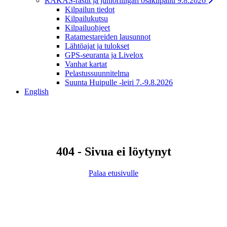
RAKAS-rastit ja junioriliigan osakilpailu 9.8.2026
Kilpailun tiedot
Kilpailukutsu
Kilpailuohjeet
Ratamestareiden lausunnot
Lähtöajat ja tulokset
GPS-seuranta ja Livelox
Vanhat kartat
Pelastussuunnitelma
Suunta Huipulle -leiri 7.-9.8.2026
English
404 - Sivua ei löytynyt
Palaa etusivulle