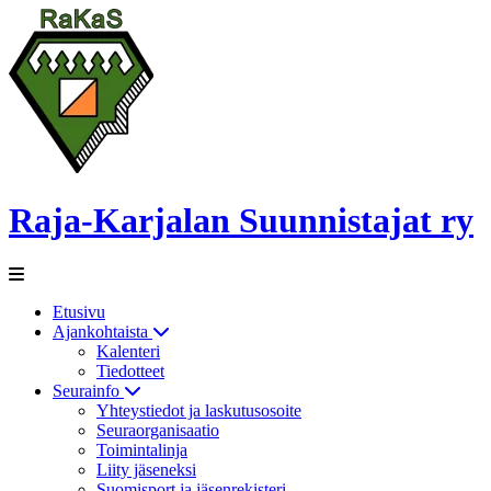
Raja-Karjalan Suunnistajat ry
Etusivu
Ajankohtaista
Kalenteri
Tiedotteet
Seurainfo
Yhteystiedot ja laskutusosoite
Seuraorganisaatio
Toimintalinja
Liity jäseneksi
Suomisport ja jäsenrekisteri