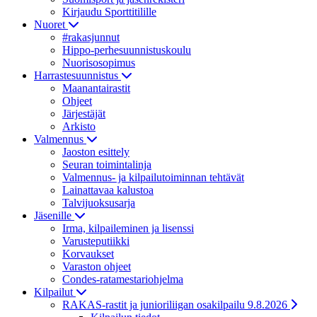
Kirjaudu Sporttitilille
Nuoret
#rakasjunnut
Hippo-perhesuunnistuskoulu
Nuorisosopimus
Harrastesuunnistus
Maanantairastit
Ohjeet
Järjestäjät
Arkisto
Valmennus
Jaoston esittely
Seuran toimintalinja
Valmennus- ja kilpailutoiminnan tehtävät
Lainattavaa kalustoa
Talvijuoksusarja
Jäsenille
Irma, kilpaileminen ja lisenssi
Varusteputiikki
Korvaukset
Varaston ohjeet
Condes-ratamestariohjelma
Kilpailut
RAKAS-rastit ja junioriliigan osakilpailu 9.8.2026