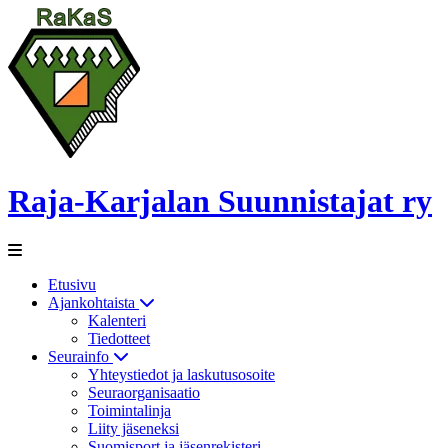
Raja-Karjalan Suunnistajat ry
Etusivu
Ajankohtaista
Kalenteri
Tiedotteet
Seurainfo
Yhteystiedot ja laskutusosoite
Seuraorganisaatio
Toimintalinja
Liity jäseneksi
Suomisport ja jäsenrekisteri