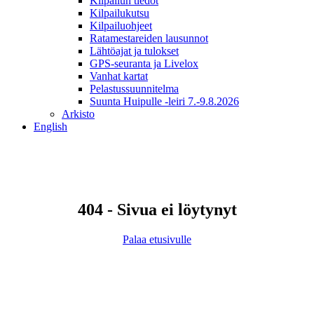
Kilpailun tiedot
Kilpailukutsu
Kilpailuohjeet
Ratamestareiden lausunnot
Lähtöajat ja tulokset
GPS-seuranta ja Livelox
Vanhat kartat
Pelastussuunnitelma
Suunta Huipulle -leiri 7.-9.8.2026
Arkisto
English
404 - Sivua ei löytynyt
Palaa etusivulle