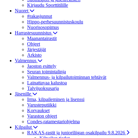
Kirjaudu Sporttitilille
Nuoret
#rakasjunnut
Hippo-perhesuunnistuskoulu
Nuorisosopimus
Harrastesuunnistus
Maanantairastit
Ohjeet
Järjestäjät
Arkisto
Valmennus
Jaoston esittely
Seuran toimintalinja
Valmennus- ja kilpailutoiminnan tehtävät
Lainattavaa kalustoa
Talvijuoksusarja
Jäsenille
Irma, kilpaileminen ja lisenssi
Varusteputiikki
Korvaukset
Varaston ohjeet
Condes-ratamestariohjelma
Kilpailut
RAKAS-rastit ja junioriliigan osakilpailu 9.8.2026