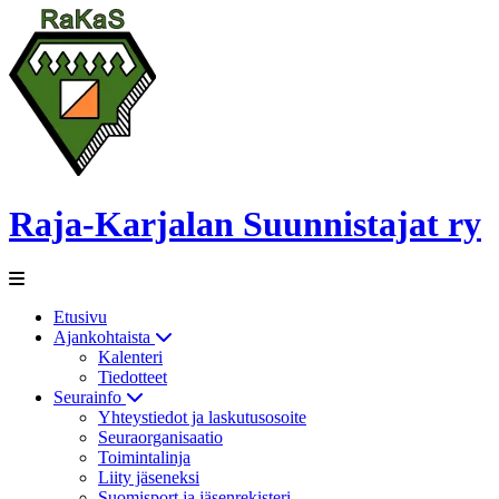
Raja-Karjalan Suunnistajat ry
Etusivu
Ajankohtaista
Kalenteri
Tiedotteet
Seurainfo
Yhteystiedot ja laskutusosoite
Seuraorganisaatio
Toimintalinja
Liity jäseneksi
Suomisport ja jäsenrekisteri