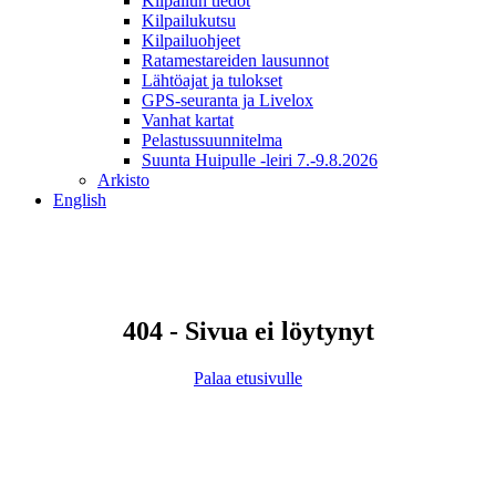
Kilpailun tiedot
Kilpailukutsu
Kilpailuohjeet
Ratamestareiden lausunnot
Lähtöajat ja tulokset
GPS-seuranta ja Livelox
Vanhat kartat
Pelastussuunnitelma
Suunta Huipulle -leiri 7.-9.8.2026
Arkisto
English
404 - Sivua ei löytynyt
Palaa etusivulle