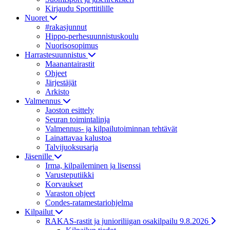
Kirjaudu Sporttitilille
Nuoret
#rakasjunnut
Hippo-perhesuunnistuskoulu
Nuorisosopimus
Harrastesuunnistus
Maanantairastit
Ohjeet
Järjestäjät
Arkisto
Valmennus
Jaoston esittely
Seuran toimintalinja
Valmennus- ja kilpailutoiminnan tehtävät
Lainattavaa kalustoa
Talvijuoksusarja
Jäsenille
Irma, kilpaileminen ja lisenssi
Varusteputiikki
Korvaukset
Varaston ohjeet
Condes-ratamestariohjelma
Kilpailut
RAKAS-rastit ja junioriliigan osakilpailu 9.8.2026