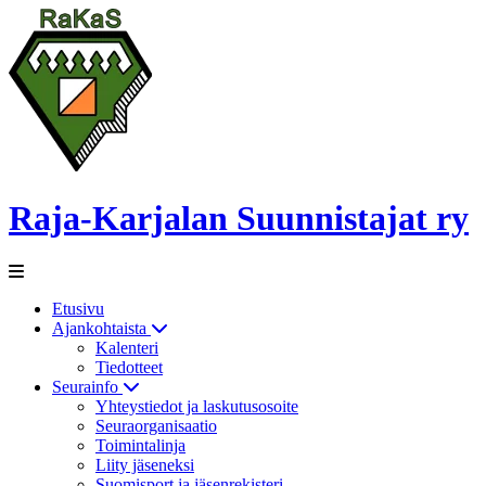
Raja-Karjalan Suunnistajat ry
Etusivu
Ajankohtaista
Kalenteri
Tiedotteet
Seurainfo
Yhteystiedot ja laskutusosoite
Seuraorganisaatio
Toimintalinja
Liity jäseneksi
Suomisport ja jäsenrekisteri