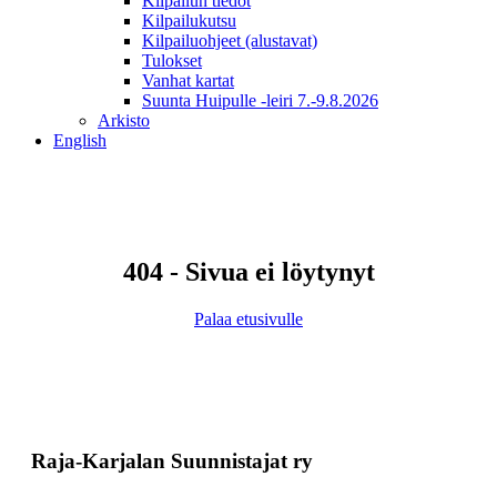
Kilpailun tiedot
Kilpailukutsu
Kilpailuohjeet (alustavat)
Tulokset
Vanhat kartat
Suunta Huipulle -leiri 7.-9.8.2026
Arkisto
English
404 - Sivua ei löytynyt
Palaa etusivulle
Raja-Karjalan Suunnistajat ry