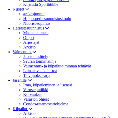
Kirjaudu Sporttitilille
Nuoret
#rakasjunnut
Hippo-perhesuunnistuskoulu
Nuorisosopimus
Harrastesuunnistus
Maanantairastit
Ohjeet
Järjestäjät
Arkisto
Valmennus
Jaoston esittely
Seuran toimintalinja
Valmennus- ja kilpailutoiminnan tehtävät
Lainattavaa kalustoa
Talvijuoksusarja
Jäsenille
Irma, kilpaileminen ja lisenssi
Varusteputiikki
Korvaukset
Varaston ohjeet
Condes-ratamestariohjelma
Kilpailut
Arkisto