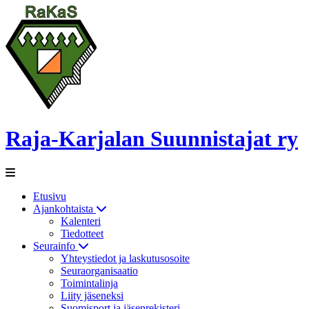
Raja-Karjalan Suunnistajat ry
Etusivu
Ajankohtaista
Kalenteri
Tiedotteet
Seurainfo
Yhteystiedot ja laskutusosoite
Seuraorganisaatio
Toimintalinja
Liity jäseneksi
Suomisport ja jäsenrekisteri