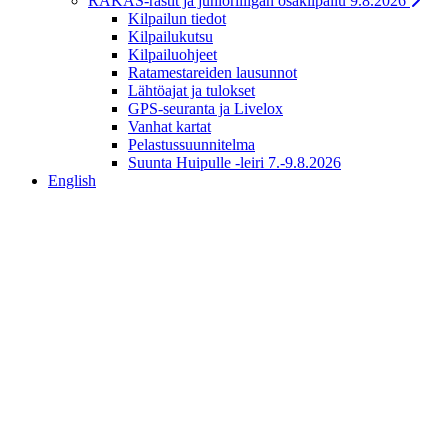
RAKAS-rastit ja junioriliigan osakilpailu 9.8.2026
Kilpailun tiedot
Kilpailukutsu
Kilpailuohjeet
Ratamestareiden lausunnot
Lähtöajat ja tulokset
GPS-seuranta ja Livelox
Vanhat kartat
Pelastussuunnitelma
Suunta Huipulle -leiri 7.-9.8.2026
English