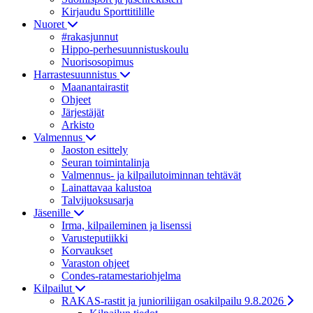
Kirjaudu Sporttitilille
Nuoret
#rakasjunnut
Hippo-perhesuunnistuskoulu
Nuorisosopimus
Harrastesuunnistus
Maanantairastit
Ohjeet
Järjestäjät
Arkisto
Valmennus
Jaoston esittely
Seuran toimintalinja
Valmennus- ja kilpailutoiminnan tehtävät
Lainattavaa kalustoa
Talvijuoksusarja
Jäsenille
Irma, kilpaileminen ja lisenssi
Varusteputiikki
Korvaukset
Varaston ohjeet
Condes-ratamestariohjelma
Kilpailut
RAKAS-rastit ja junioriliigan osakilpailu 9.8.2026