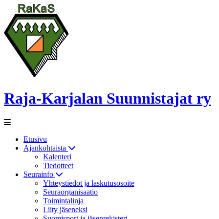
Raja-Karjalan Suunnistajat ry
Etusivu
Ajankohtaista
Kalenteri
Tiedotteet
Seurainfo
Yhteystiedot ja laskutusosoite
Seuraorganisaatio
Toimintalinja
Liity jäseneksi
Suomisport ja jäsenrekisteri