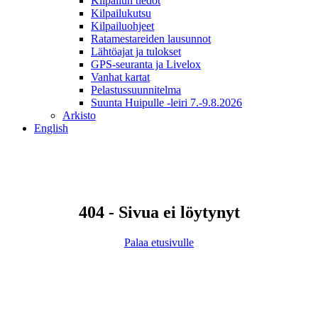
Kilpailun tiedot
Kilpailukutsu
Kilpailuohjeet
Ratamestareiden lausunnot
Lähtöajat ja tulokset
GPS-seuranta ja Livelox
Vanhat kartat
Pelastussuunnitelma
Suunta Huipulle -leiri 7.-9.8.2026
Arkisto
English
404 - Sivua ei löytynyt
Palaa etusivulle