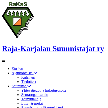
Raja-Karjalan Suunnistajat ry
Etusivu
Ajankohtaista
Kalenteri
Tiedotteet
Seurainfo
Yhteystiedot ja laskutusosoite
Seuraorganisaatio
Toimintalinja
Liity jäseneksi
Suomisport ja jäsenrekisteri