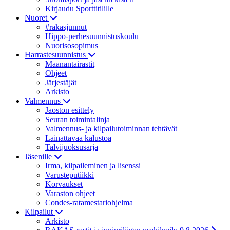
Kirjaudu Sporttitilille
Nuoret
#rakasjunnut
Hippo-perhesuunnistuskoulu
Nuorisosopimus
Harrastesuunnistus
Maanantairastit
Ohjeet
Järjestäjät
Arkisto
Valmennus
Jaoston esittely
Seuran toimintalinja
Valmennus- ja kilpailutoiminnan tehtävät
Lainattavaa kalustoa
Talvijuoksusarja
Jäsenille
Irma, kilpaileminen ja lisenssi
Varusteputiikki
Korvaukset
Varaston ohjeet
Condes-ratamestariohjelma
Kilpailut
Arkisto