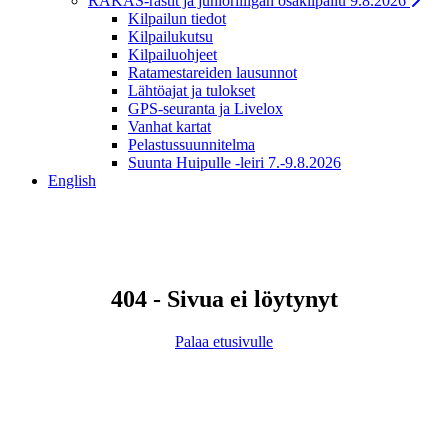
RAKAS-rastit ja junioriliigan osakilpailu 9.8.2026
Kilpailun tiedot
Kilpailukutsu
Kilpailuohjeet
Ratamestareiden lausunnot
Lähtöajat ja tulokset
GPS-seuranta ja Livelox
Vanhat kartat
Pelastussuunnitelma
Suunta Huipulle -leiri 7.-9.8.2026
English
404 - Sivua ei löytynyt
Palaa etusivulle