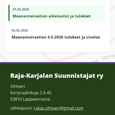
07.05.2026
Maanantairastien aikataulut ja tulokset
04.05.2026
Maanantairastien 4.5.2026 tulokset ja Livelox
Raja-Karjalan Suunnistajat ry
Sihteeri
Korpraalinkuja 2 A 45
53810 Lappeenranta
sähköposti:
rakas.sihteeri@gmail.com