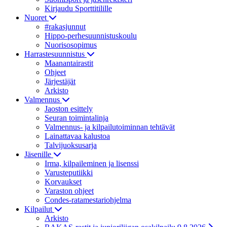
Kirjaudu Sporttitilille
Nuoret
#rakasjunnut
Hippo-perhesuunnistuskoulu
Nuorisosopimus
Harrastesuunnistus
Maanantairastit
Ohjeet
Järjestäjät
Arkisto
Valmennus
Jaoston esittely
Seuran toimintalinja
Valmennus- ja kilpailutoiminnan tehtävät
Lainattavaa kalustoa
Talvijuoksusarja
Jäsenille
Irma, kilpaileminen ja lisenssi
Varusteputiikki
Korvaukset
Varaston ohjeet
Condes-ratamestariohjelma
Kilpailut
Arkisto