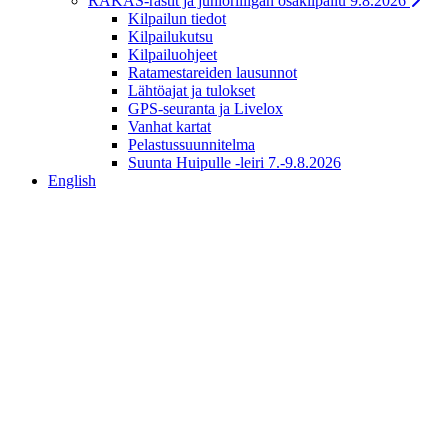
RAKAS-rastit ja junioriliigan osakilpailu 9.8.2026
Kilpailun tiedot
Kilpailukutsu
Kilpailuohjeet
Ratamestareiden lausunnot
Lähtöajat ja tulokset
GPS-seuranta ja Livelox
Vanhat kartat
Pelastussuunnitelma
Suunta Huipulle -leiri 7.-9.8.2026
English