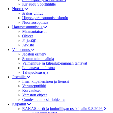
Kirjaudu Sporttitilille
Nuoret
#rakasjunnut
Hippo-perhesuunnistuskoulu
Nuorisosopimus
Harrastesuunnistus
Maanantairastit
Ohjeet
Järjestäjät
Arkisto
Valmennus
Jaoston esittely
Seuran toimintalinja
Valmennus- ja kilpailutoiminnan tehtävät
Lainattavaa kalustoa
Talvijuoksusarja
Jäsenille
Irma, kilpaileminen ja lisenssi
Varusteputiikki
Korvaukset
Varaston ohjeet
Condes-ratamestariohjelma
Kilpailut
RAKAS-rastit ja junioriliigan osakilpailu 9.8.2026