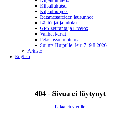
Kilpailun tiedot
Kilpailukutsu
Kilpailuohjeet
Ratamestareiden lausunnot
Lähtöajat ja tulokset
GPS-seuranta ja Livelox
Vanhat kartat
Pelastussuunnitelma
Suunta Huipulle -leiri 7.-9.8.2026
Arkisto
English
404 - Sivua ei löytynyt
Palaa etusivulle