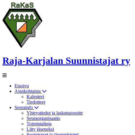
Raja-Karjalan Suunnistajat ry
Etusivu
Ajankohtaista
Kalenteri
Tiedotteet
Seurainfo
Yhteystiedot ja laskutusosoite
Seuraorganisaatio
Toimintalinja
Liity jäseneksi
Suomisport ja jäsenrekisteri