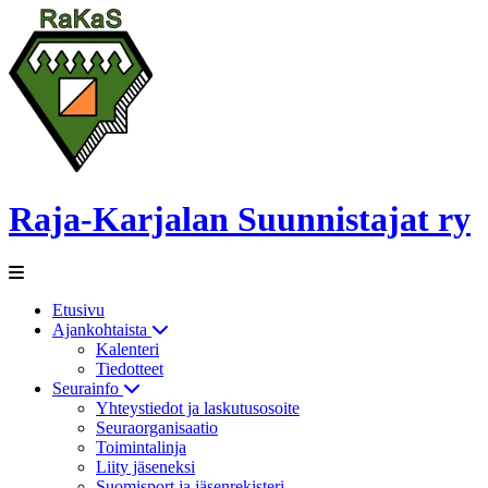
Raja-Karjalan Suunnistajat ry
Etusivu
Ajankohtaista
Kalenteri
Tiedotteet
Seurainfo
Yhteystiedot ja laskutusosoite
Seuraorganisaatio
Toimintalinja
Liity jäseneksi
Suomisport ja jäsenrekisteri