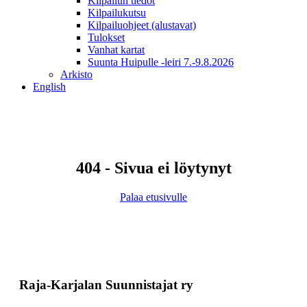
Kilpailun tiedot
Kilpailukutsu
Kilpailuohjeet (alustavat)
Tulokset
Vanhat kartat
Suunta Huipulle -leiri 7.-9.8.2026
Arkisto
English
404 - Sivua ei löytynyt
Palaa etusivulle
Raja-Karjalan Suunnistajat ry