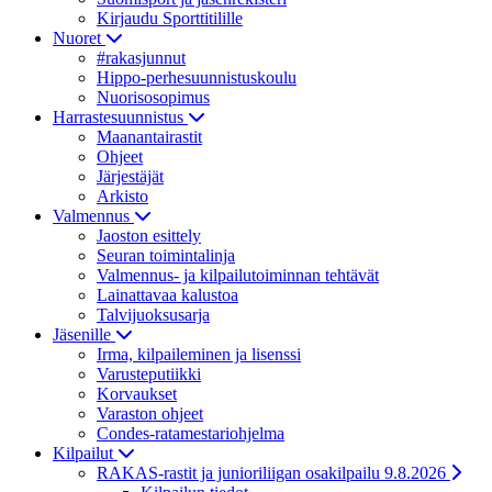
Kirjaudu Sporttitilille
Nuoret
#rakasjunnut
Hippo-perhesuunnistuskoulu
Nuorisosopimus
Harrastesuunnistus
Maanantairastit
Ohjeet
Järjestäjät
Arkisto
Valmennus
Jaoston esittely
Seuran toimintalinja
Valmennus- ja kilpailutoiminnan tehtävät
Lainattavaa kalustoa
Talvijuoksusarja
Jäsenille
Irma, kilpaileminen ja lisenssi
Varusteputiikki
Korvaukset
Varaston ohjeet
Condes-ratamestariohjelma
Kilpailut
RAKAS-rastit ja junioriliigan osakilpailu 9.8.2026