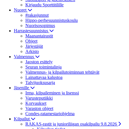
Kirjaudu Sporttitilille
Nuoret
#rakasjunnut
Hippo-perhesuunnistuskoulu
Nuorisosopimus
Harrastesuunnistus
Maanantairastit
Ohjeet
Järjestäjät
Arkisto
Valmennus
Jaoston esittely
Seuran toimintalinja
Valmennus- ja kilpailutoiminnan tehtävät
Lainattavaa kalustoa
Talvijuoksusarja
Jäsenille
Irma, kilpaileminen ja lisenssi
Varusteputiikki
Korvaukset
Varaston ohjeet
Condes-ratamestariohjelma
Kilpailut
RAKAS-rastit ja junioriliigan osakilpailu 9.8.2026