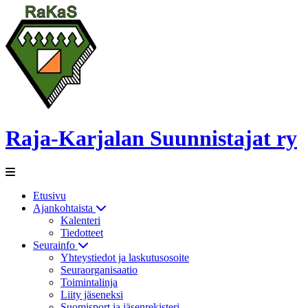
Raja-Karjalan Suunnistajat ry
Etusivu
Ajankohtaista
Kalenteri
Tiedotteet
Seurainfo
Yhteystiedot ja laskutusosoite
Seuraorganisaatio
Toimintalinja
Liity jäseneksi
Suomisport ja jäsenrekisteri