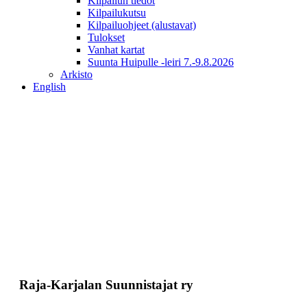
Kilpailun tiedot
Kilpailukutsu
Kilpailuohjeet (alustavat)
Tulokset
Vanhat kartat
Suunta Huipulle -leiri 7.-9.8.2026
Arkisto
English
Raja-Karjalan Suunnistajat ry