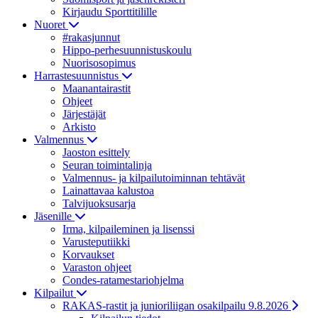
Kirjaudu Sporttitilille
Nuoret
#rakasjunnut
Hippo-perhesuunnistuskoulu
Nuorisosopimus
Harrastesuunnistus
Maanantairastit
Ohjeet
Järjestäjät
Arkisto
Valmennus
Jaoston esittely
Seuran toimintalinja
Valmennus- ja kilpailutoiminnan tehtävät
Lainattavaa kalustoa
Talvijuoksusarja
Jäsenille
Irma, kilpaileminen ja lisenssi
Varusteputiikki
Korvaukset
Varaston ohjeet
Condes-ratamestariohjelma
Kilpailut
RAKAS-rastit ja junioriliigan osakilpailu 9.8.2026