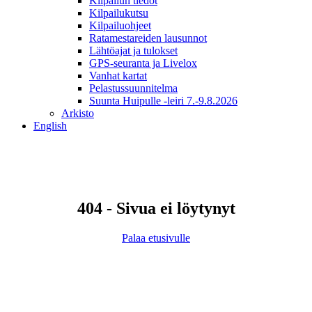
Kilpailun tiedot
Kilpailukutsu
Kilpailuohjeet
Ratamestareiden lausunnot
Lähtöajat ja tulokset
GPS-seuranta ja Livelox
Vanhat kartat
Pelastussuunnitelma
Suunta Huipulle -leiri 7.-9.8.2026
Arkisto
English
404 - Sivua ei löytynyt
Palaa etusivulle