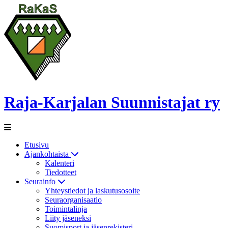
Raja-Karjalan Suunnistajat ry
Etusivu
Ajankohtaista
Kalenteri
Tiedotteet
Seurainfo
Yhteystiedot ja laskutusosoite
Seuraorganisaatio
Toimintalinja
Liity jäseneksi
Suomisport ja jäsenrekisteri